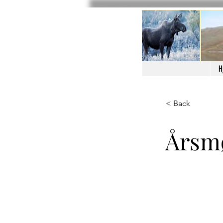
H
< Back
Årsmø